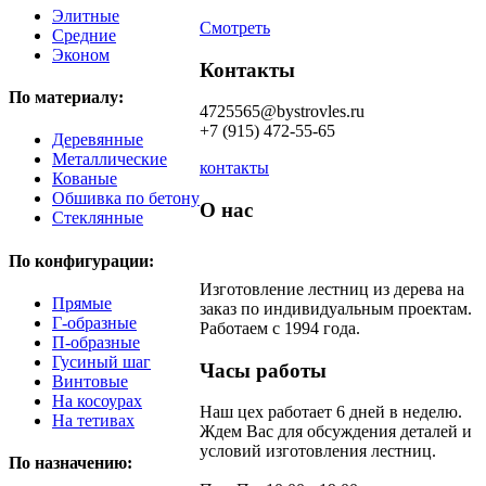
Элитные
Смотреть
Средние
Эконом
Контакты
По материалу:
4725565@bystrovles.ru
+7 (915) 472-55-65
Деревянные
Металлические
контакты
Кованые
Обшивка по бетону
О нас
Стеклянные
По конфигурации:
Изготовление лестниц из дерева на
Прямые
заказ по индивидуальным проектам.
Г-образные
Работаем с 1994 года.
П-образные
Гусиный шаг
Часы работы
Винтовые
На косоурах
Наш цех работает 6 дней в неделю.
На тетивах
Ждем Вас для обсуждения деталей и
условий изготовления лестниц.
По назначению: