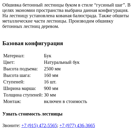
Обшивка бетонный лестницы буком в стиле “гусиный шаг”. В
целях экономии пространства выбрана данная конфигурация.
На лестницу установлена кованая балюстрада. Также обшиты
металлические части лестницы. Производим обшивку
бетонных лестниц деревом.
Базовая конфигурация
Материал:
Бук
Цвет:
Натуральный бук
Высота подъема:
2500 мм
Высота шага:
160 мм
Ступеней:
16 шт.
Ширина марша:
900 мм
Толщина ступеней:
30 мм
Монтаж:
включен в стоимость
Узнать стоимость лестницы
Звоните:
+7 (915) 472-5565
;
+7 (977) 436-3665